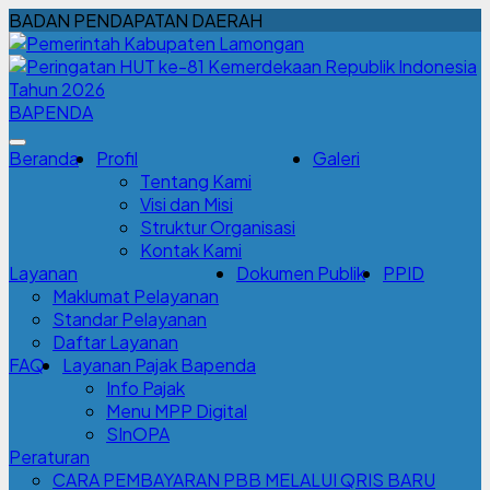
BADAN PENDAPATAN DAERAH
BAPENDA
Beranda
Profil
Galeri
Tentang Kami
Visi dan Misi
Struktur Organisasi
Kontak Kami
Layanan
Dokumen Publik
PPID
Maklumat Pelayanan
Standar Pelayanan
Daftar Layanan
FAQ
Layanan Pajak Bapenda
Info Pajak
Menu MPP Digital
SInOPA
Peraturan
CARA PEMBAYARAN PBB MELALUI QRIS BARU