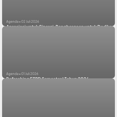
Agenda • 02 Juli 2026
Apresiasi untuk Sinergi, Penghargaan untuk Dedikasi
Agenda • 01 Juli 2026
Refreshing ETPD Semester I Tahun 2026