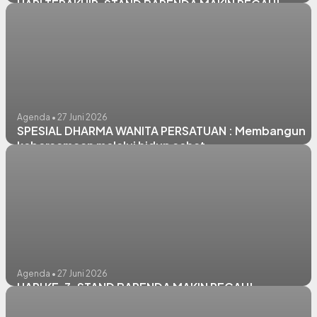
HARI TERAKHIR, STAND BAPENDA MAKIN PECAH!
Agenda • 27 Juni 2026
SPESIAL DHARMA WANITA PERSATUAN : Membangun
kebersamaan melalui hidup sehat
Agenda • 27 Juni 2026
HARI KE-3, STAND BAPENDA MAKIN PECAH!