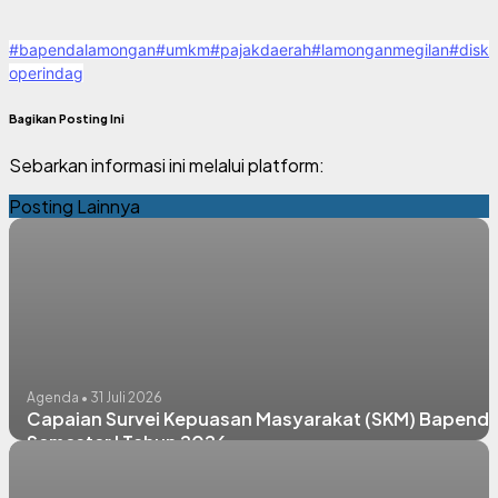
#bapendalamongan
#umkm
#pajakdaerah
#lamonganmegilan
#disk
operindag
Bagikan Posting Ini
Sebarkan informasi ini melalui platform:
Posting Lainnya
Agenda • 31 Juli 2026
Capaian Survei Kepuasan Masyarakat (SKM) Bapend
Semester I Tahun 2026