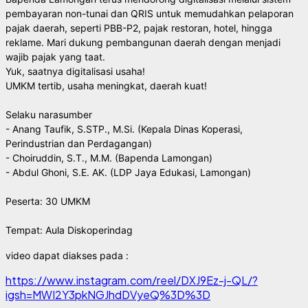
pembayaran non-tunai dan QRIS untuk memudahkan pelaporan 
pajak daerah, seperti PBB-P2, pajak restoran, hotel, hingga 
reklame. Mari dukung pembangunan daerah dengan menjadi 
wajib pajak yang taat.
​Yuk, saatnya digitalisasi usaha!
UMKM tertib, usaha meningkat, daerah kuat!
Selaku narasumber
- Anang Taufik, S.STP., M.Si. (Kepala Dinas Koperasi, 
Perindustrian dan Perdagangan)
- Choiruddin, S.T., M.M. (Bapenda Lamongan) 
- Abdul Ghoni, S.E. AK. (LDP Jaya Edukasi, Lamongan)
Peserta: 30 UMKM
Tempat: Aula Diskoperindag 
video dapat diakses pada :
https://www.instagram.com/reel/DXJ9Ez-j-QL/?
igsh=MWI2Y3pkNGJhdDVyeQ%3D%3D